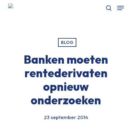
Skip
Menu
to
Zoeken
Menu
main
sluiten
content
BLOG
Banken moeten
rentederivaten
opnieuw
onderzoeken
23 september 2014