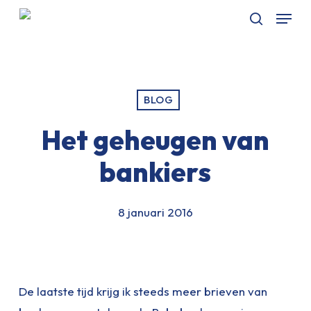
Skip
Menu
to
Zoeken
main
content
BLOG
Het geheugen van
bankiers
8 januari 2016
De laatste tijd krijg ik steeds meer brieven van