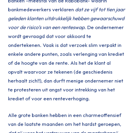
banken –meestal van de Rabobank- waarin
bankmedewerkers verklaren
dat ze vijf tot tien jaar
geleden klanten uitdrukkelijk hebben gewaarschuwd
voor de risico’s van een renteswap
. De ondernemer
wordt gevraagd dat voor akkoord te
ondertekenen. Vaak is dat verzoek slim verpakt in
enkele andere punten, zoals verlenging van krediet
of de hoogte van de rente. Als het de klant al
opvalt waarvoor ze tekenen (de geschiedenis
herhaalt zich!!), dan durft menige ondernemer niet
te protesteren uit angst voor intrekking van het
krediet of voor een renteverhoging.
Alle grote banken hebben in een charmeoffensief
van de laatste maanden om het hardst geroepen,
dat zij weer het vertrouwen van de maatschappij