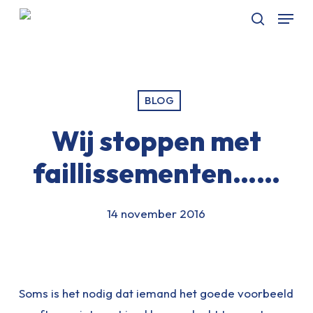
Skip
Menu
to
Zoeken
main
content
BLOG
Wij stoppen met
faillissementen……
14 november 2016
Soms is het nodig dat iemand het goede voorbeeld